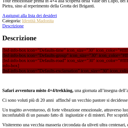
Tour emozionale prima in 4×4 alla scoperta della Valle del Lupo, del Pa
Pietra, sino al reperimento della Grotta dei Briganti.
Aggiungi alla lista dei desideri
Categoria:
Identità Madonita
Descrizione
Descrizione
[bsf-info-box icon=”Defaults-time” icon_size=”30″ icon_color=”#fffff
[bsf-info-box icon=”Defaults-group” icon_size=”30″ icon_color=”#fff
[bsf-info-box icon=”Defaults-road” icon_size=”30″ icon_color=”#fffff
info-box]
[bsf-info-box icon=”Defaults-exclamation” icon_size=”30″ icon_color
Safari avventura misto 4×4/trekking,
una giornata all’insegna dell’a
Ci sono voluti più di 20 anni affinché un vecchio pastore si decidesse 
Un tragitto avventuroso, di forte vibrazione emozionale, attraverso luo
inconfutabili di un passato fatto di ingiustizie e di misteri. Per scopri
Visiteremo una vecchia masseria circondata da uliveti ultra centenari, do