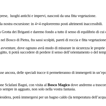
prese, luoghi antichi e impervi, nascosti da una fitta vegetazione.
a nostra escursione: in 4×4 esploreremo posti altrimenti inaccessibili.
Grotta dei Briganti e daremo fondo a tutto il senso di equilibrio di cu
l Bosco di Pietra, fra sassi scolpiti, pareti di roccia e fitta vegetazione
avventure, dove ognuno avrà modo di misurare in sicurezza le proprie cap
agitto, ti potrà succedere di perdere il senso dell’orientamento o del tem
stasse ancora, delle speciali tracce ti permetteranno di immergerti in un’
ne Sclafani Bagni, con visita al
Bosco Magico
dove andremo a trascorr
o sempre in agguato, non solo nella vostra fantasia.
sidera, potrà immergersi per un bagno caldo (la temperatura dell’acqua è