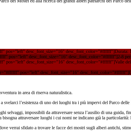
rco dei Mostri ed alla ricerca dei grandi alberi patriarchi del Parco del
f” pos=”left” desc_font_size=”16″ desc_font_color=”#ffffff”]Durata: 1
fff” pos=”left” desc_font_size=”16″ desc_font_color=”#ffffff”]2-8 per
f” pos=”left” desc_font_size=”16″ desc_font_color=”#ffffff”]Valle del L
=”#ffffff” pos=”left” desc_font_size=”16″ desc_font_color=”#ffffff”]Di
vventura in area di riserva naturalistica.
a svelarci l’esistenza di uno dei luoghi tra i più impervi del Parco dell
ghi selvaggi, impossibili da attraversare senza l’ausilio di una guida, f
rla bisogna attraversare luoghi i cui nomi ne indicano già la particolarità:
ve verrai sfidato a trovare le facce dei mostri sugli alberi antichi, stimol