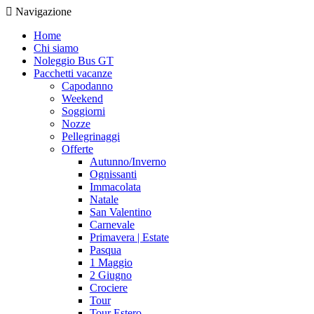
Navigazione
Home
Chi siamo
Noleggio Bus GT
Pacchetti vacanze
Capodanno
Weekend
Soggiorni
Nozze
Pellegrinaggi
Offerte
Autunno/Inverno
Ognissanti
Immacolata
Natale
San Valentino
Carnevale
Primavera | Estate
Pasqua
1 Maggio
2 Giugno
Crociere
Tour
Tour Estero