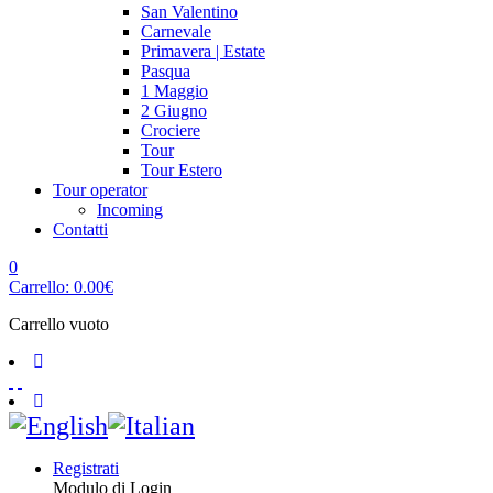
San Valentino
Carnevale
Primavera | Estate
Pasqua
1 Maggio
2 Giugno
Crociere
Tour
Tour Estero
Tour operator
Incoming
Contatti
0
Carrello:
0.00
€
Carrello vuoto
Registrati
Modulo di Login