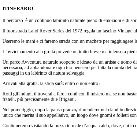
ITINERARIO
Il percorso è un continuo labirinto naturale pieno di emozioni e di sor
Il fuoristrada Land Rover Series del 1972 regala un fascino Vintage all
Useremo le mani e ci faremo strada con un machete per raggiungere la 
L’avvicinamento alla grotta prevede un tratto breve ma intenso a piedi ne
Un parco Avventura naturale scoperto e ideato da un artista e uomo di 
necessaria, ad abbandonare ogni tuo pensiero per tutta la durata del tr
passaggi in un labirinto di natura selvaggia.
Arrivati alla grotta, la sfida sarà: entro o non entro?
Rotti gli indugi, ti troverai a fare i conti con il mistero ma se non ba
fratelli, più precisamente due Briganti.
Nel pomeriggio, dopo la pausa pranzo
,
riprenderemo la land in direzio
unico che merita il suo appellativo, un luogo dove gnomi e folletti son
Continueremo visitando la pozza termale d’acqua calda, dove, chi lo de