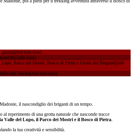
le Madonie, poi a piedi per il trekking avventura attraverso il Bosco di
 giorno[/bsf-info-box]
sone[/bsf-info-box]
upo, Parco dei Mostri, Bosco di Pietra e Grotta dei Briganti[/bsf-
fficoltà: Media[/bsf-info-box]
e Madonie, il nascondiglio dei briganti di un tempo.
ino al reperimento di una grotta naturale che nasconde tracce
la Valle del Lupo, il Parco dei Mostri e il Bosco di Pietra
.
ando la tua creatività e sensibilità.