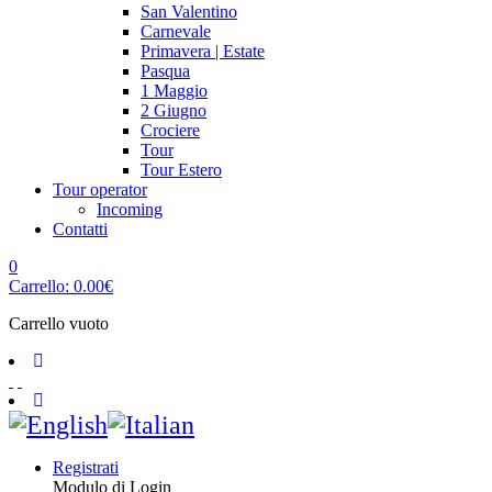
San Valentino
Carnevale
Primavera | Estate
Pasqua
1 Maggio
2 Giugno
Crociere
Tour
Tour Estero
Tour operator
Incoming
Contatti
0
Carrello:
0.00
€
Carrello vuoto
Registrati
Modulo di Login