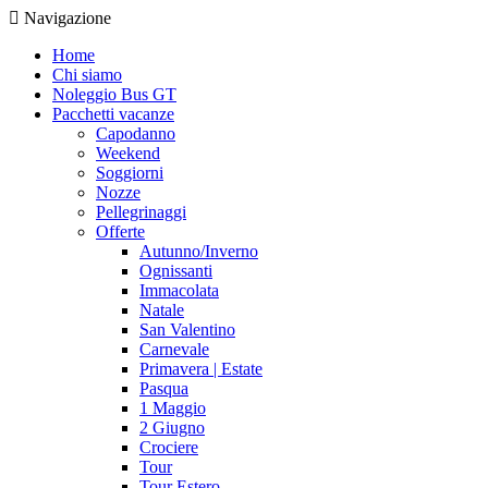
Navigazione
Home
Chi siamo
Noleggio Bus GT
Pacchetti vacanze
Capodanno
Weekend
Soggiorni
Nozze
Pellegrinaggi
Offerte
Autunno/Inverno
Ognissanti
Immacolata
Natale
San Valentino
Carnevale
Primavera | Estate
Pasqua
1 Maggio
2 Giugno
Crociere
Tour
Tour Estero