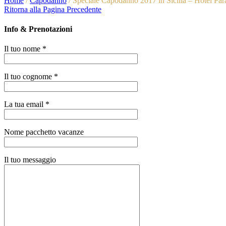
Home
/
Capodanno
/
Speciale Capodanno 2017 in Sicilia – Hotel Pa
Ritorna alla Pagina Precedente
Info & Prenotazioni
Il tuo nome *
Il tuo cognome *
La tua email *
Nome pacchetto vacanze
Il tuo messaggio