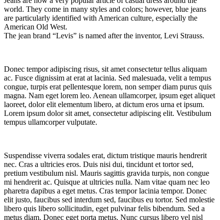
Jeans are now a very popular article of casual dress around the
world. They come in many styles and colors; however, blue jeans
are particularly identified with American culture, especially the
American Old West.
The jean brand “Levis” is named after the inventor, Levi Strauss.
Donec tempor adipiscing risus, sit amet consectetur tellus aliquam
ac. Fusce dignissim at erat at lacinia. Sed malesuada, velit a tempus
congue, turpis erat pellentesque lorem, non semper diam purus quis
magna. Nam eget lorem leo. Aenean ullamcorper, ipsum eget aliquet
laoreet, dolor elit elementum libero, at dictum eros urna et ipsum.
Lorem ipsum dolor sit amet, consectetur adipiscing elit. Vestibulum
tempus ullamcorper vulputate.
Suspendisse viverra sodales erat, dictum tristique mauris hendrerit
nec. Cras a ultricies eros. Duis nisi dui, tincidunt et tortor sed,
pretium vestibulum nisl. Mauris sagittis gravida turpis, non congue
mi hendrerit ac. Quisque at ultricies nulla. Nam vitae quam nec leo
pharetra dapibus a eget metus. Cras tempor lacinia tempor. Donec
elit justo, faucibus sed interdum sed, faucibus eu tortor. Sed molestie
libero quis libero sollicitudin, eget pulvinar felis bibendum. Sed a
metus diam. Donec eget porta metus. Nunc cursus libero vel nisl