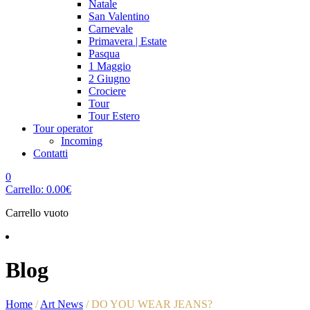
Natale
San Valentino
Carnevale
Primavera | Estate
Pasqua
1 Maggio
2 Giugno
Crociere
Tour
Tour Estero
Tour operator
Incoming
Contatti
0
Carrello:
0.00
€
Carrello vuoto
Blog
Home
/
Art News
/
DO YOU WEAR JEANS?