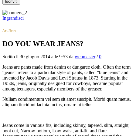
Ingrandisci
Art News
DO YOU WEAR JEANS?
Scritto il 30 giugno 2014 alle 9:53 da
webmaster
/
0
Jeans are pants made from denim or dungaree cloth. Often the term
“jeans” refers to a particular style of pants, called “blue jeans” and
invented by Jacob Davis and Levi Strauss in 1873. Starting in the
1950s, jeans, originally designed for cowboys, became popular
among teenagers, especially members of the greaser.
Nullam condimentum vel sem sit amet suscipit. Morbi quam metus,
aliquam tincidunt lacinia luctus, ornare ut tellus.
Jeans come in various fits, including skinny, tapered, slim, straight,
boot cut, Narrow bottom, Low waist, anti-fit, and flare.