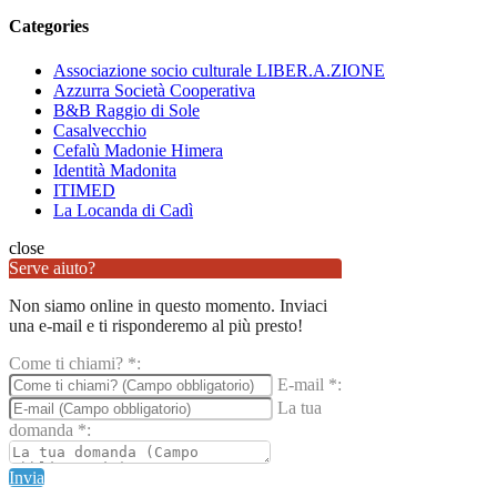
Categories
Associazione socio culturale LIBER.A.ZIONE
Azzurra Società Cooperativa
B&B Raggio di Sole
Casalvecchio
Cefalù Madonie Himera
Identità Madonita
ITIMED
La Locanda di Cadì
close
Serve aiuto?
Non siamo online in questo momento. Inviaci
una e-mail e ti risponderemo al più presto!
Come ti chiami?
*
:
E-mail
*
:
La tua
domanda
*
:
Invia