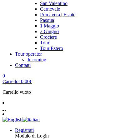
San Valentino
Carnevale
Primavera | Estate
Pasqua
1 Maggio
2 Giugno
Crociere
Tour
Tour Estero
Tour operator
Incoming
Contatti
0
Carrello:
0.00
€
Carrello vuoto
Registrati
Modulo di Login