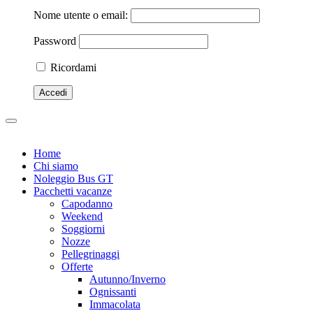
Nome utente o email:
Password
Ricordami
Home
Chi siamo
Noleggio Bus GT
Pacchetti vacanze
Capodanno
Weekend
Soggiorni
Nozze
Pellegrinaggi
Offerte
Autunno/Inverno
Ognissanti
Immacolata