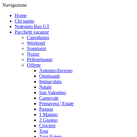
Navigazione
Home
Chi siamo
Noleggio Bus GT
Pacchetti vacanze
Capodanno
Weekend
Soggiorni
Nozze
Pellegrinaggi
Offerte
Autunno/Inverno
Ognissanti
Immacolata
Natale
San Valentino
Carnevale
Primavera | Estate
Pasqua
1 Maggio
2 Giugno
Crociere
Tour
Tour Estero